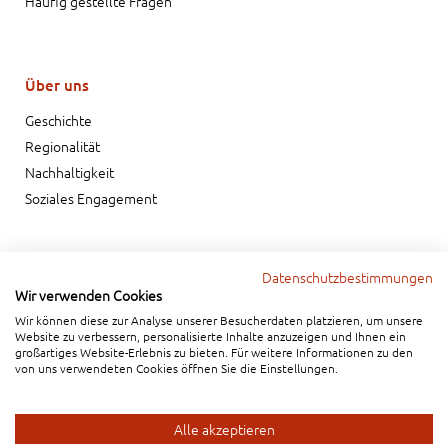
Häufig gestellte Fragen
Über uns
Geschichte
Regionalität
Nachhaltigkeit
Soziales Engagement
Datenschutzbestimmungen
Wir verwenden Cookies
Kontakt
Impressum
Datenschutzhinweis
Wir können diese zur Analyse unserer Besucherdaten platzieren, um unsere
Website zu verbessern, personalisierte Inhalte anzuzeigen und Ihnen ein
großartiges Website-Erlebnis zu bieten. Für weitere Informationen zu den
von uns verwendeten Cookies öffnen Sie die Einstellungen.
Café Bäcker Mayer GmbH & Co. KG
Alle akzeptieren
Erscheckweg 14 • 72664 Kohlberg